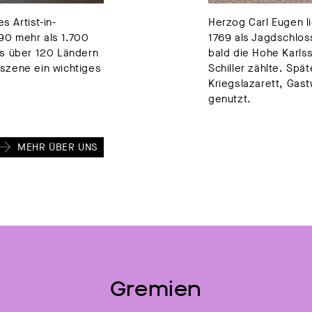
s Artist-in-
Herzog Carl Eugen l
90 mehr als 1.700
1769 als Jagdschlo
us über 120 Ländern
bald die Hohe Karlss
stszene ein wichtiges
Schiller zählte. Spä
Kriegslazarett, Gas
genutzt.
MEHR ÜBER UNS
Gremien