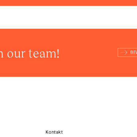
n our team!
BE
Kontakt