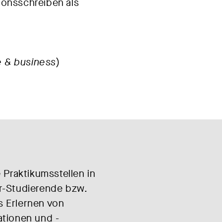
ionsschreiben als
e & business
)
 Praktikumsstellen in
r-Studierende bzw.
s Erlernen von
ationen und -