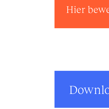
Hier bew
Downl