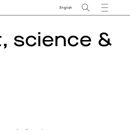
English
t, science &