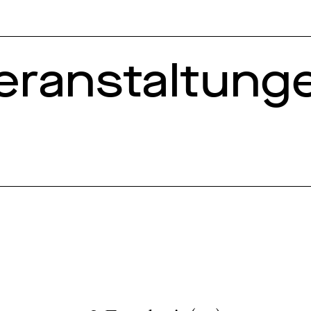
eranstaltung
Jahr
Film
Filmpremiere
2006
2007
2008
2