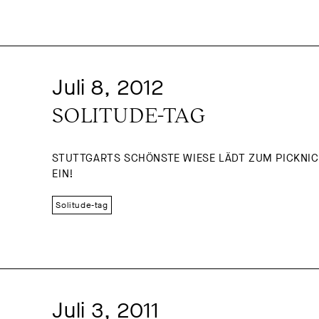
Filmvorführung
Gespräch
In
Konferenz
Konzert
Kurzfesti
Open Solitude
Performance
Preisverleihung
Radio-Podcast
Juli 8, 2012
Solitude-tag
Sommerfest
So
SOLITUDE-TAG
Symposium
Veranstaltungsreihe
Workshop
STUTTGARTS SCHÖNSTE WIESE LÄDT ZUM PICKNI
EIN!
Solitude-tag
Juli 3, 2011