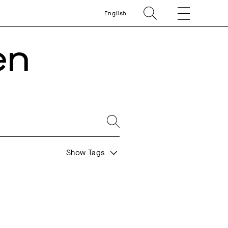
English
en
Show Tags
009
2010
2011