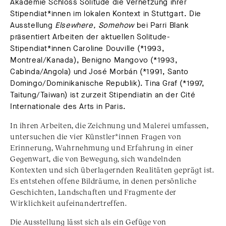
Akademie Schloss Solitude die Vernetzung ihrer
Stipendiat*innen im lokalen Kontext in Stuttgart. Die
Ausstellung
Elsewhere, Somehow
bei Parri Blank
präsentiert Arbeiten der aktuellen Solitude-
Stipendiat*innen Caroline Douville (*1993,
Montreal/Kanada), Benigno Mangovo (*1993,
Cabinda/Angola) und José Morbán (*1991, Santo
Domingo/Dominikanische Republik). Tina Graf (*1997,
Taitung/Taiwan) ist zurzeit Stipendiatin an der Cité
Internationale des Arts in Paris.
In ihren Arbeiten, die Zeichnung und Malerei umfassen,
untersuchen die vier Künstler*innen Fragen von
Erinnerung, Wahrnehmung und Erfahrung in einer
Gegenwart, die von Bewegung, sich wandelnden
Kontexten und sich überlagernden Realitäten geprägt ist.
Es entstehen offene Bildräume, in denen persönliche
Geschichten, Landschaften und Fragmente der
Wirklichkeit aufeinandertreffen.
Die Ausstellung lässt sich als ein Gefüge von