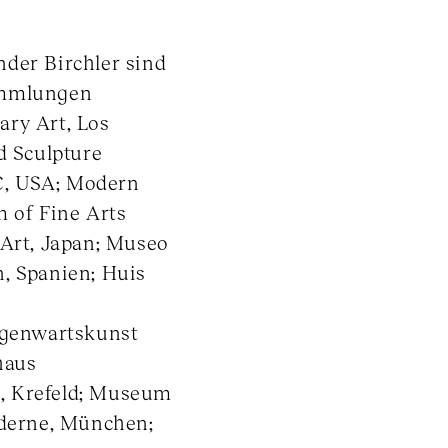
der Birchler sind
ammlungen
ary Art, Los
 Sculpture
C, USA; Modern
of Fine Arts
rt, Japan; Museo
, Spanien; Huis
genwartskunst
haus
, Krefeld; Museum
derne, München;