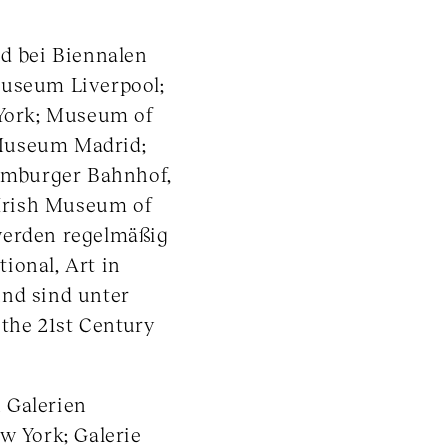
nd bei Biennalen
Museum Liverpool;
York; Museum of
 Museum Madrid;
amburger Bahnhof,
Irish Museum of
werden regelmäßig
ional, Art in
und sind unter
 the 21st Century
 Galerien
w York; Galerie