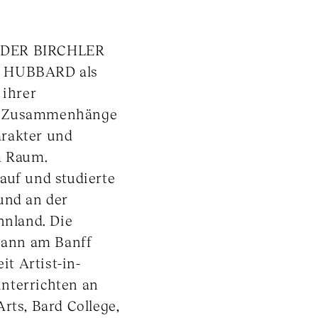
ANDER BIRCHLER
SA HUBBARD als
 ihrer
ie Zusammenhänge
arakter und
m Raum.
auf und studierte
und an der
nnland. Die
gann am Banff
it Artist-in-
nterrichten an
rts, Bard College,