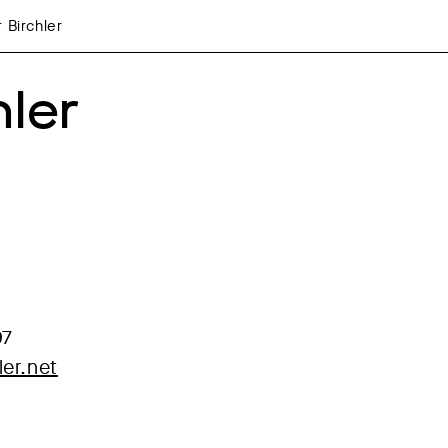
 Birchler
hler
97
er.net