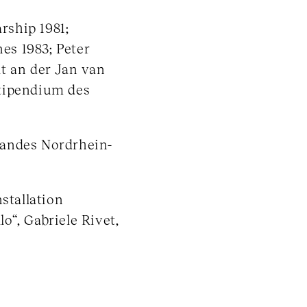
ship 1981;
es 1983; Peter
t an der Jan van
stipendium des
Landes Nordrhein-
stallation
lo“, Gabriele Rivet,