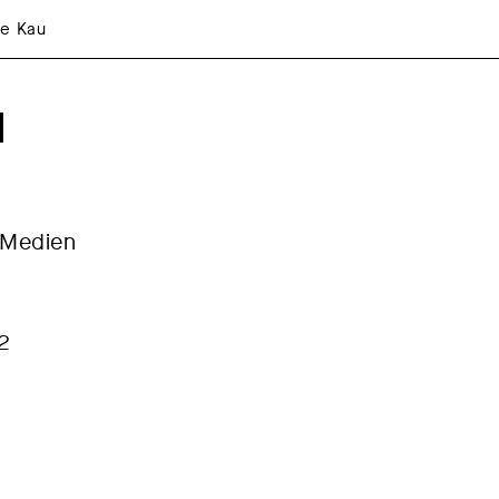
e Kau
u
 Medien
92