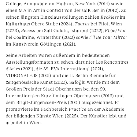
College, Annandale-on-Hudson, New York (2014) sowie
einen MA in Art in Context von der UdK Berlin (2010). Zu
seinen jüngsten Einzelausstellungen zählen
Reckless
im
Kulturhaus Obere Stube (2024),
Taurus
bei Pilot, Wien
(2023),
Recess
bei Salt Galata, Istanbul (2022),
Ebbe/Flut
bei Coalmine, Winterthur (2022) sowie
I’ll Be Your Mirror
im Kunstverein Göttingen (2021).
Seine Arbeiten waren außerdem in bedeutenden
Ausstellungsformaten zu sehen, darunter Les Rencontres
d’Arles (2021), die 39. EVA International (2021),
VIDEONALE.18 (2021) und die 11. Berlin Biennale für
zeitgenössische Kunst (2020). Safoğlu wurde mit dem
Großen Preis der Stadt Oberhausen bei den 59.
Internationalen Kurzfilmtagen Oberhausen (2013) und
dem Birgit-Jürgenssen-Preis (2021) ausgezeichnet. Er
promovierte im Fachbereich
Practice
an der Akademie
der bildenden Künste Wien (2025). Der Künstler lebt und
arbeitet in Wien.