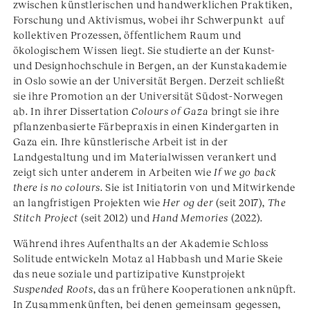
zwischen künstlerischen und handwerklichen Praktiken,
Forschung und Aktivismus, wobei ihr Schwerpunkt auf
kollektiven Prozessen, öffentlichem Raum und
ökologischem Wissen liegt. Sie studierte an der Kunst-
und Designhochschule in Bergen, an der Kunstakademie
in Oslo sowie an der Universität Bergen. Derzeit schließt
sie ihre Promotion an der Universität Südost-Norwegen
ab. In ihrer Dissertation
Colours of Gaza
bringt sie ihre
pflanzenbasierte Färbepraxis in einen Kindergarten in
Gaza ein. Ihre künstlerische Arbeit ist in der
Landgestaltung und im Materialwissen verankert und
zeigt sich unter anderem in Arbeiten wie
If we go back
there is no colours
. Sie ist Initiatorin von und Mitwirkende
an langfristigen Projekten wie
Her og der
(seit 2017),
The
Stitch Project
(seit 2012) und
Hand Memories
(2022).
Während ihres Aufenthalts an der Akademie Schloss
Solitude entwickeln Motaz al Habbash und Marie Skeie
das neue soziale und partizipative Kunstprojekt
Suspended Roots
, das an frühere Kooperationen anknüpft.
In Zusammenkünften, bei denen gemeinsam gegessen,