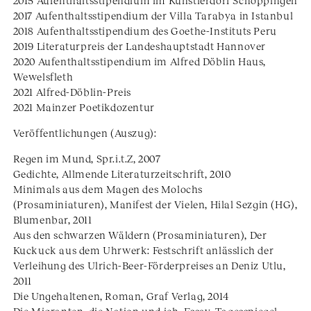
2015 Aufenthaltsstipendium im Künstlerdorf Schöppingen
2017 Aufenthaltsstipendium der Villa Tarabya in Istanbul
2018 Aufenthaltsstipendium des Goethe-Instituts Peru
2019 Literaturpreis der Landeshauptstadt Hannover
2020 Aufenthaltsstipendium im Alfred Döblin Haus,
Wewelsfleth
2021 Alfred-Döblin-Preis
2021 Mainzer Poetikdozentur
Veröffentlichungen (Auszug):
Regen im Mund, Spr.i.t.Z, 2007
Gedichte, Allmende Literaturzeitschrift, 2010
Minimals aus dem Magen des Molochs
(Prosaminiaturen), Manifest der Vielen, Hilal Sezgin (HG),
Blumenbar, 2011
Aus den schwarzen Wäldern (Prosaminiaturen), Der
Kuckuck aus dem Uhrwerk: Festschrift anlässlich der
Verleihung des Ulrich-Beer-Förderpreises an Deniz Utlu,
2011
Die Ungehaltenen, Roman, Graf Verlag, 2014