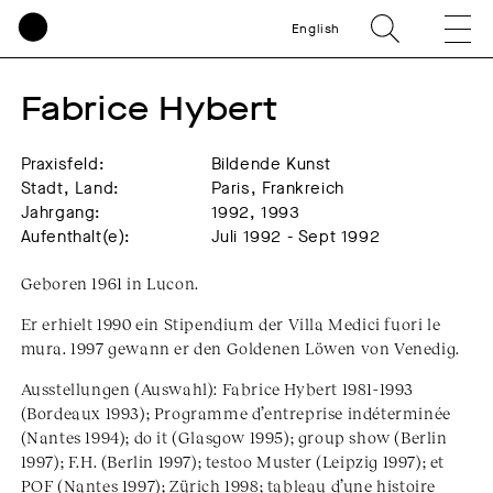
English
Fabrice Hybert
Praxisfeld:
Bildende Kunst
Stadt, Land:
Paris, Frankreich
Jahrgang:
1992, 1993
Aufenthalt(e):
Juli 1992 - Sept 1992
Geboren 1961 in Lucon.
Er erhielt 1990 ein Stipendium der Villa Medici fuori le
mura. 1997 gewann er den Goldenen Löwen von Venedig.
Ausstellungen (Auswahl): Fabrice Hybert 1981-1993
(Bordeaux 1993); Programme d’entreprise indéterminée
(Nantes 1994); do it (Glasgow 1995); group show (Berlin
1997); F.H. (Berlin 1997); testoo Muster (Leipzig 1997); et
POF (Nantes 1997); Zürich 1998; tableau d’une histoire