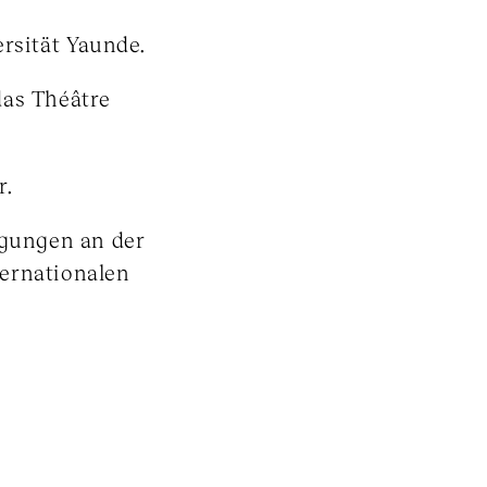
ersität Yaunde.
das Théâtre
r.
igungen an der
ernationalen