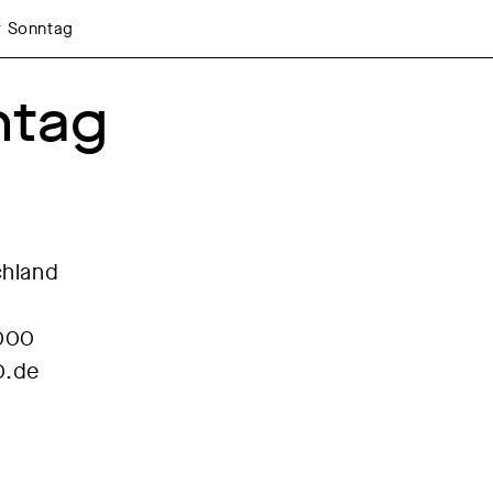
r Sonntag
ntag
chland
2000
0.de