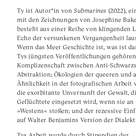
Ty ist Autor*in von
Submarines
(2022), e
mit den Zeichnungen von Josephine Baker
besteht aus einer Reihe von klingenden L
Echo der versunkenen Vergangenheit laus
Wenn das Meer Geschichte ist, was ist d
Tys jüngsten Veröffentlichungen gehören
Komplizenschaft zwischen Anti-Schwarz
Abstraktion; Ökologien der queeren und a
Ähnlichkeit in der fotografischen Arbeit 
die exorbitante Unvernunft der Gewalt, d
Geflüchtete eingesetzt wird, wenn sie an
»Westens« stoßen; und der rezessive Ein
auf Walter Benjamins Version der Dialekt
Tys Arbeit wurde durch Stipendien der