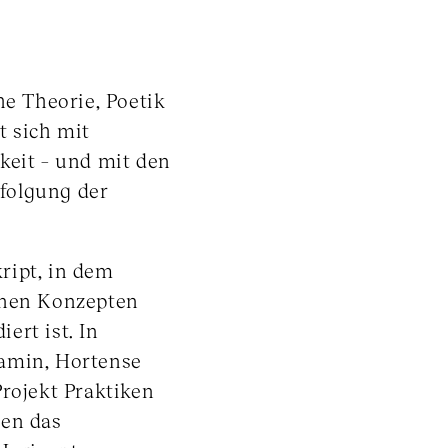
he Theorie, Poetik
t sich mit
keit – und mit den
folgung der
ript, in dem
enen Konzepten
ert ist. In
jamin, Hortense
Projekt Praktiken
nen das