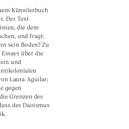
inem Künstlerbuch
. Der Text
inien, die dem
chen, und fragt:
ann sein Boden? Zu
 Essays über die
sein und
ntikolonialen
von Laura Aguilar;
ie gegen
 die Grenzen des
fluss des Daoismus
ik.