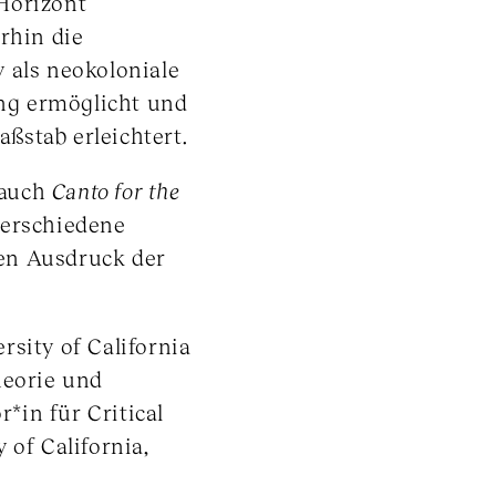
Horizont
rhin die
 als neokoloniale
ung ermöglicht und
ßstab erleichtert.
 auch
Canto for the
verschiedene
en Ausdruck der
rsity of California
heorie und
r*in für Critical
 of California,