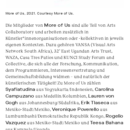
More of Us, 2021. Courtesy More of Us.
Die Mitglieder von
More of Us
sind alle Teil von Arts
Collaboratory und arbeiten zusätzlich in
Künstler*innenorganisationen oder -kollektiven in jeweils
eigenen Kontexten. Dazu gehören VANSA (Visual Arts
Network South Africa), 32° East Ugandan Arts Trust,
WAZA, Casa Tres Patios und KUNCI Study Forum and
Collective, die sich alle der Forschung, Kommunikation,
dem Programmieren, Interessensvertretung und
Gemeinschaftsbildung widmen – und natürlich der
künstlerischen Tätigkeit! Zu More of Us zählen
Syafiatudina
aus Yogyakarta/Indonesien,
Carolina
Campuzano
aus Medellín/Kolumbien,
Lauren von
Gogh
aus Johannesburg/Südafrika,
Erik Tlaseca
aus
Mexiko-Stadt/Mexiko,
Veronique Poverello
aus
Lumbumbashi/Demokratische Republik Kongo,
Rogelio
Vazquez
aus Mexiko-Stadt/Mexiko und
Teesa Bahana
aus Kampala/Uganda.