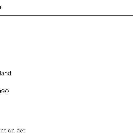
ch
land
1990
ent an der