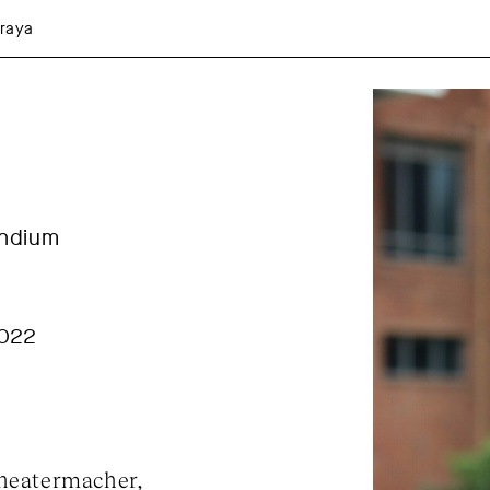
raya
endium
2022
Theatermacher,