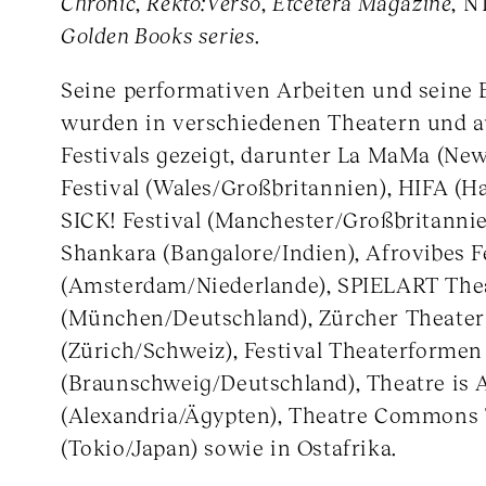
Chronic
,
Rekto:Verso
,
Etcetera Magazine
, N
Golden Books series
.
Seine performativen Arbeiten und seine 
wurden in verschiedenen Theatern und a
Festivals gezeigt, darunter La MaMa (Ne
Festival (Wales/Großbritannien), HIFA (H
SICK! Festival (Manchester/Großbritanni
Shankara (Bangalore/Indien), Afrovibes F
(Amsterdam/Niederlande), SPIELART Thea
(München/Deutschland), Zürcher Theater
(Zürich/Schweiz), Festival Theaterformen
(Braunschweig/Deutschland), Theatre is
(Alexandria/Ägypten), Theatre Commons
(Tokio/Japan) sowie in Ostafrika.