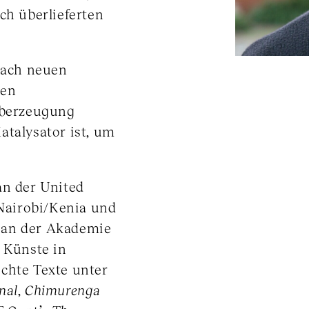
ch überlieferten
 nach neuen
nen
 Überzeugung
atalysator ist, um
an der United
 Nairobi/Kenia und
 an der Akademie
 Künste in
chte Texte unter
nal
,
Chimurenga