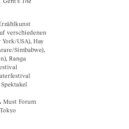
T Gent’s
The
Erzählkunst
uf verschiedenen
w York/USA), Hay
arare/Simbabwe),
en), Ranga
estival
terfestival
 Spektakel
 A Must Forum
 Tokyo