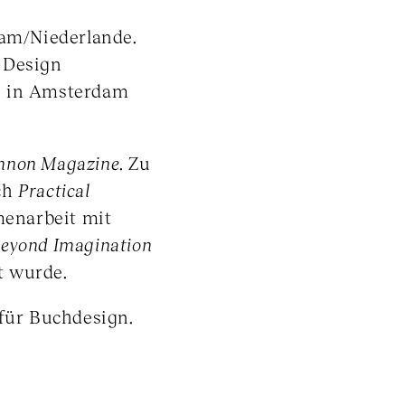
dam/Niederlande.
 Design
e in Amsterdam
nnon Magazine
. Zu
uch
Practical
menarbeit mit
eyond Imagination
t wurde.
 für Buchdesign.