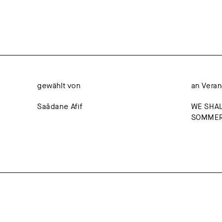
gewählt von
an Veran
Saâdane Afif
WE SHA
SOMMERF