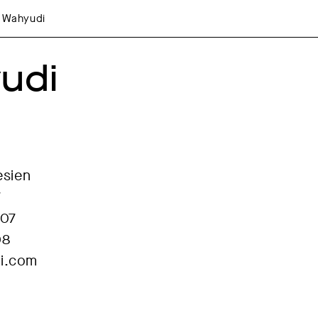
i Wahyudi
udi
esien
7
007
08
i.com