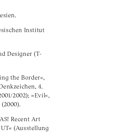
esien.
ischen Institut
nd Designer (T-
ing the Border«,
Denkzeichen, 4.
001/2002); »Evil«,
 (2000).
AS! Recent Art
UT« (Ausstellung