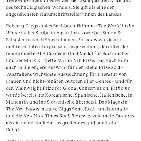
Tiere empfinden in einer Zeit der ökologischen Krise und
des technologischen Wandels. Sie gilt als eine der
angesehensten Naturschriftsteller*innen des Landes.
Rebecca Giggs erstes Sachbuch
Fathoms: The World in the
Whale
ist bei Scribe in Australien sowie bei Simon &
Schuster in den USA erschienen.
Fathoms
wurde mit
mehreren Literaturpreisen ausgezeichnet, darunter die
renommierte ALA Carnegie Gold Medal für Sachbücher
und der Mark & Evette Moran Nib Prize. Das Buch kam
auch in die engere Auswahl für den Stella Prize 2021 –
Australiens wichtigste Auszeichnung für Literatur von
Frauen und nicht-binären Autoren aller Genres – und für
den Wainwright Prize for Global Conservation.
Fathoms
wurde bereits ins Koreanische, Spanische, Italienische, in
Mandarin und ins Slowenische übersetzt. Das Magazin
The
New Yorker
nannte Giggs Schreibstil »meisterhaft«
und die
New York Times Book Review
bezeichnete
Fathoms
als ein »eindringliches, ergreifendes und poetisches
Debüt«.