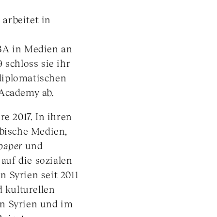
 arbeitet in
BA in Medien an
 schloss sie ihr
diplomatischen
 Academy ab.
e 2017. In ihren
abische Medien,
spaper
und
 auf die sozialen
 Syrien seit 2011
d kulturellen
n Syrien und im