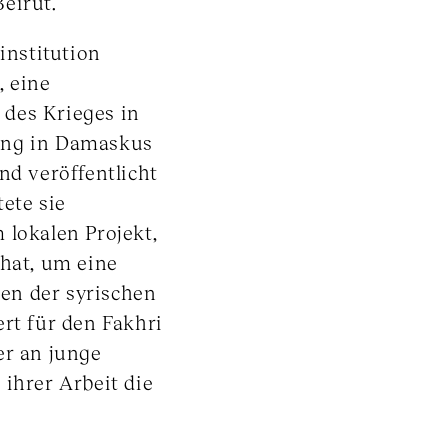
eirut.
institution
, eine
des Krieges in
llung in Damaskus
nd veröffentlicht
ete sie
okalen Projekt,
 hat, um eine
en der syrischen
ert für den Fakhri
er an junge
 ihrer Arbeit die