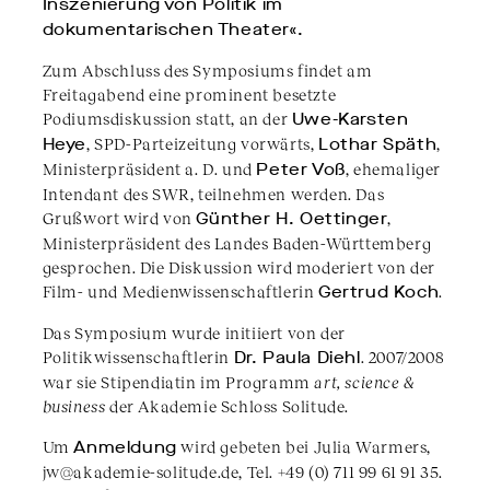
Inszenierung von Politik im
dokumentarischen Theater«.
Zum Abschluss des Symposiums findet am
Freitagabend eine prominent besetzte
Podiumsdiskussion statt, an der
Uwe-Karsten
Heye
, SPD-Parteizeitung vorwärts,
Lothar Späth
,
Ministerpräsident a. D. und
Peter Voß
, ehemaliger
Intendant des SWR, teilnehmen werden. Das
Grußwort wird von
Günther H. Oettinger
,
Ministerpräsident des Landes Baden-Württemberg
gesprochen. Die Diskussion wird moderiert von der
Film- und Medienwissenschaftlerin
Gertrud Koch
.
Das Symposium wurde initiiert von der
Politikwissenschaftlerin
Dr. Paula Diehl
. 2007/2008
war sie Stipendiatin im Programm
art, science &
business
der Akademie Schloss Solitude.
Um
Anmeldung
wird gebeten bei Julia Warmers,
jw@akademie-solitude.de, Tel. +49 (0) 711 99 61 91 35.