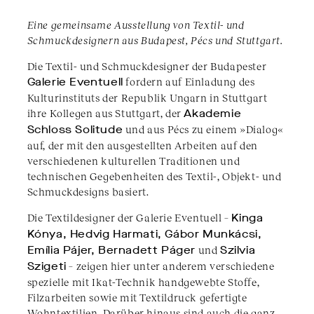
Eine gemeinsame Ausstellung von Textil- und
Schmuckdesignern aus Budapest, Pécs und Stuttgart.
Die Textil- und Schmuckdesigner der Budapester
Galerie Eventuell
fordern auf Einladung des
Kulturinstituts der Republik Ungarn in Stuttgart
ihre Kollegen aus Stuttgart, der
Akademie
Schloss Solitude
und aus Pécs zu einem »Dialog«
auf, der mit den ausgestellten Arbeiten auf den
verschiedenen kulturellen Traditionen und
technischen Gegebenheiten des Textil-, Objekt- und
Schmuckdesigns basiert.
Die Textildesigner der Galerie Eventuell –
Kinga
Kónya, Hedvig Harmati, Gábor Munkácsi,
Emília Pájer, Bernadett Páger
und
Szilvia
Szigeti
– zeigen hier unter anderem verschiedene
spezielle mit Ikat-Technik handgewebte Stoffe,
Filzarbeiten sowie mit Textildruck gefertigte
Wohntextilien. Darüber hinaus sind auch die ganz