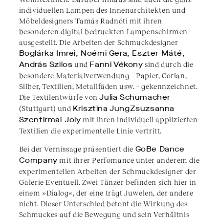
individuellen Lampen des Innenarchitekten und
Möbeldesigners Tamás Radnóti mit ihren
besonderen digital bedruckten Lampenschirmen
ausgestellt. Die Arbeiten der Schmuckdesigner
Boglárka Imrei, Noémi Gera, Eszter Máté,
András Szilos
und
Fanni Vékony
sind durch die
besondere Materialverwendung – Papier, Corian,
Silber, Textilien, Metallfäden usw. – gekennzeichnet.
Die Textilentwürfe von
Julia Schumacher
(Stuttgart) und
Krisztina JungZsuzsanna
Szentirmai-Joly
mit ihren individuell applizierten
Textilien die experimentelle Linie vertritt.
Bei der Vernissage präsentiert die
GoBe Dance
Company
mit ihrer Perfomance unter anderem die
experimentellen Arbeiten der Schmuckdesigner der
Galerie Eventuell. Zwei Tänzer befinden sich hier in
einem »Dialog«, der eine trägt Juwelen, der andere
nicht. Dieser Unterschied betont die Wirkung des
Schmuckes auf die Bewegung und sein Verhältnis