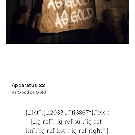
Apparatus 22
As Good as Gold
{„list“:{„12033 „:“fi3867″},“css“:
[„ig-ref“,“ig-ref-su“,“ig-ref-
im“,“ig-ref-list“,“ig-ref-right“]}