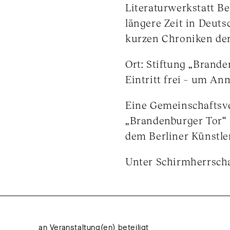
Literaturwerkstatt Be
längere Zeit in Deut
kurzen Chroniken der 
Ort: Stiftung „Brande
Eintritt frei – um An
Eine Gemeinschaftsve
„Brandenburger Tor“ 
dem Berliner Künstl
Unter Schirmherrsch
an Veranstaltung(en) beteiligt