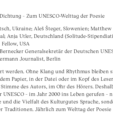
 Dichtung – Zum UNESCO-Welttag der Poesie
sch, Ukraine; Aleš Šteger, Slowenien; Matthew 
gal; Anja Utler, Deutschland (Solitude-Stipendia
n Fellow, USA
nd Bernecker Generalsekretär der Deutschen U
ermann Journalist, Berlin
rt werden. Ohne Klang und Rhythmus bleiben s
f dem Papier, in der Datei oder im Kopf des Lese
 Stimme des Autors, im Ohr des Hörers. Deshalb
r UNESCO – im Jahr 2000 ins Leben gerufen – ni
e und die Vielfalt des Kulturgutes Sprache, son
 Traditionen. Jährlich zum Welttag der Poesie