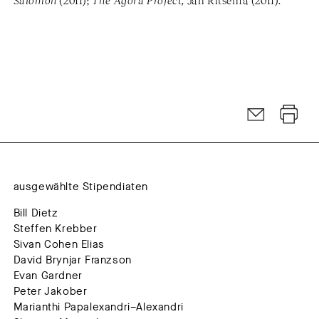
Salomon
(2011);
The Agora Project,
Jan Ritsema (2011).
ausgewählte Stipendiaten
Bill Dietz
Steffen Krebber
Sivan Cohen Elias
David Brynjar Franzson
Evan Gardner
Peter Jakober
Marianthi Papalexandri–Alexandri