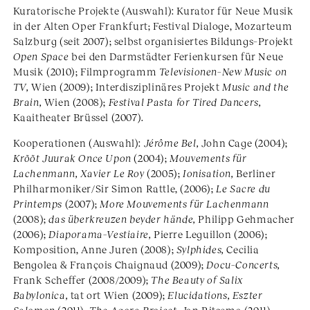
Kuratorische Projekte (Auswahl): Kurator für Neue Musik
in der Alten Oper Frankfurt; Festival Dialoge, Mozarteum
Salzburg (seit 2007); selbst organisiertes Bildungs–Projekt
Open Space
bei den Darmstädter Ferienkursen für Neue
Musik (2010); Filmprogramm
Televisionen–New Music on
TV,
Wien (2009); Interdisziplinäres Projekt
Music and the
Brain,
Wien (2008);
Festival Pasta for Tired Dancers,
Kaaitheater Brüssel (2007).
Kooperationen (Auswahl):
Jérôme Bel,
John Cage (2004);
Krõõt Juurak Once Upon
(2004);
Mouvements für
Lachenmann, Xavier Le Roy
(2005);
Ionisation,
Berliner
Philharmoniker/Sir Simon Rattle, (2006);
Le Sacre du
Printemps
(2007);
More Mouvements für Lachenmann
(2008);
das überkreuzen beyder hände,
Philipp Gehmacher
(2006);
Diaporama–Vestiaire,
Pierre Leguillon (2006);
Komposition, Anne Juren (2008);
Sylphides,
Cecilia
Bengolea & François Chaignaud (2009);
Docu–Concerts,
Frank Scheffer (2008/2009);
The Beauty of Salix
Babylonica,
tat ort Wien (2009);
Elucidations, Eszter