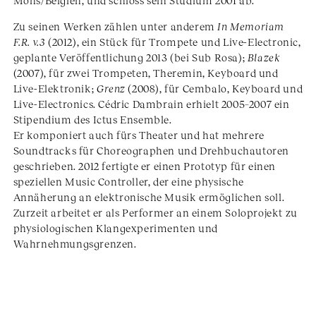
Mons/Belgien, und schloss sein Studium 2001 ab.
Zu seinen Werken zählen unter anderem
In Memoriam
F.R. v.3
(2012), ein Stück für Trompete und Live-Electronic,
geplante Veröffentlichung 2013 (bei Sub Rosa);
Blazek
(2007), für zwei Trompeten, Theremin, Keyboard und
Live-Elektronik;
Grenz
(2008), für Cembalo, Keyboard und
Live-Electronics. Cédric Dambrain erhielt 2005–2007 ein
Stipendium des Ictus Ensemble.
Er komponiert auch fürs Theater und hat mehrere
Soundtracks für Choreographen und Drehbuchautoren
geschrieben. 2012 fertigte er einen Prototyp für einen
speziellen Music Controller, der eine physische
Annäherung an elektronische Musik ermöglichen soll.
Zurzeit arbeitet er als Performer an einem Soloprojekt zu
physiologischen Klangexperimenten und
Wahrnehmungsgrenzen.