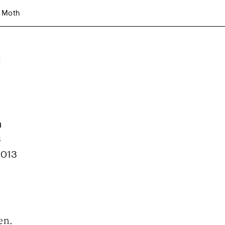
e Moth
h
h
3
2013
en.