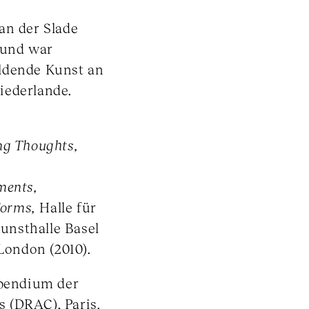
an der Slade
 und war
ldende Kunst an
iederlande.
ng Thoughts,
ments,
Forms,
Halle für
unsthalle Basel
London (2010).
ipendium der
s (DRAC), Paris.