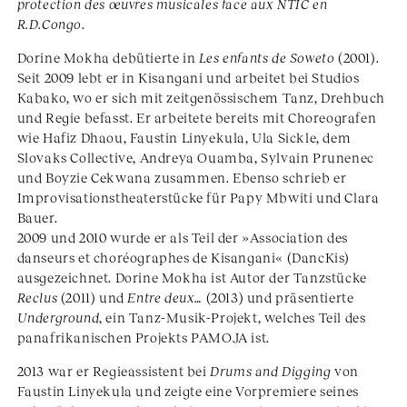
protection des œuvres musicales face aux NTIC en
R.D.Congo
.
Dorine Mokha debütierte in
Les enfants de Soweto
(2001).
Seit 2009 lebt er in Kisangani und arbeitet bei Studios
Kabako, wo er sich mit zeitgenössischem Tanz, Drehbuch
und Regie befasst. Er arbeitete bereits mit Choreografen
wie Hafiz Dhaou, Faustin Linyekula, Ula Sickle, dem
Slovaks Collective, Andreya Ouamba, Sylvain Prunenec
und Boyzie Cekwana zusammen. Ebenso schrieb er
Improvisationstheaterstücke für Papy Mbwiti und Clara
Bauer.
2009 und 2010 wurde er als Teil der »Association des
danseurs et choréographes de Kisangani« (DancKis)
ausgezeichnet. Dorine Mokha ist Autor der Tanzstücke
Reclus
(2011) und
Entre deux…
(2013) und präsentierte
Underground
, ein Tanz-Musik-Projekt, welches Teil des
panafrikanischen Projekts PAMOJA ist.
2013 war er Regieassistent bei
Drums and Digging
von
Faustin Linyekula und zeigte eine Vorpremiere seines