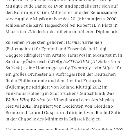
Musique et de Danse de Lyon und spezialisierte sich auf
den Kontrapunkt (im Mittelalter und der Renaissance)
sowie auf die Musikanalyse des 20. Jahrhunderts. 2000
schloss er die Zuyd Hogeschool bei Robert H. P. Platz in
Maastricht/Niederlande mit einem höheren Diplom ab.
Zu seinen Projekten gehören:
Harnischstriemen
(Faltenachse) für Zymbal und Ensemble bei Luigi
Gaggero (dirigiert von Arturo Tamayo) im Mozarteum in
Salzburg/Österreich (2009);
ÆSTVARIVM
(
III Notes from
Salalah
) – eine Hommage an Cy Twombly – ein Stück für
ein großes Orchester als Auftragsarbeit der Deutschen
Radio Philharmonie und dem Institut Français
d’Allemagne (dirigiert von Roland Kluttig) 2012 im
Funkhaus Halberg in Saarbrücken/Deutschland;
Was
Weiter Wird Werden
(de Vinculis) auf dem Ars Musica
Festival 2012 , inspiriert von Gedichten von Giordano
Bruno und Lorand Gaspar und dirigiert von Rachid Safir
in der Chapelle des Minimes in Brüssel/Belgien.
Unter anderem gewann Franck Christoph Yeznikian 2002