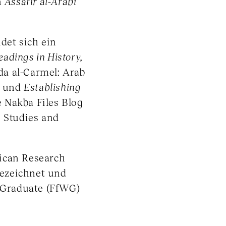
n
Assafir al-Arabi
det sich ein
Readings in History,
da al-Carmel: Arab
; und
Establishing
 Nakba Files Blog
e Studies and
ican Research
ezeichnet und
Graduate (FfWG)