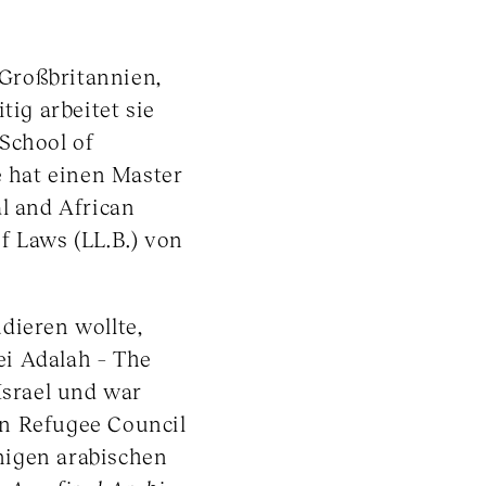
Großbritannien,
tig arbeitet sie
School of
e hat einen Master
al and African
f Laws (LL.B.) von
dieren wollte,
i Adalah – The
Israel und war
an Refugee Council
inigen arabischen