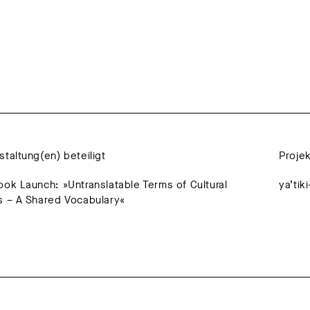
staltung(en) beteiligt
Proje
ook Launch: »Untranslatable Terms of Cultural
s – A Shared Vocabulary«