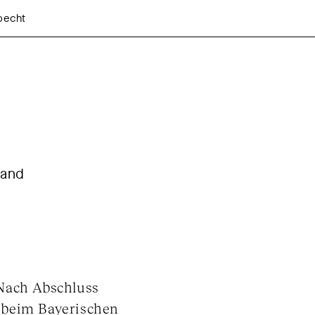
pecht
land
 Nach Abschluss
 beim Bayerischen