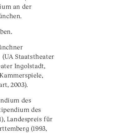
dium an der
ünchen.
iben.
ünchner
 (UA Staatstheater
ater Ingolstadt,
 Kammerspiele,
rt, 2003).
endium des
Stipendium des
), Landespreis für
ttemberg (1993,