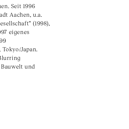
en. Seit 1996
adt Aachen, u.a.
sellschaft“ (1998),
1997 eigenes
999
, Tokyo/Japan.
Blurring
n Bauwelt und