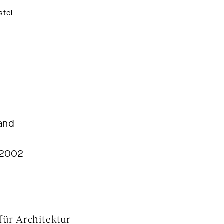
stel
and
 2002
für Architektur