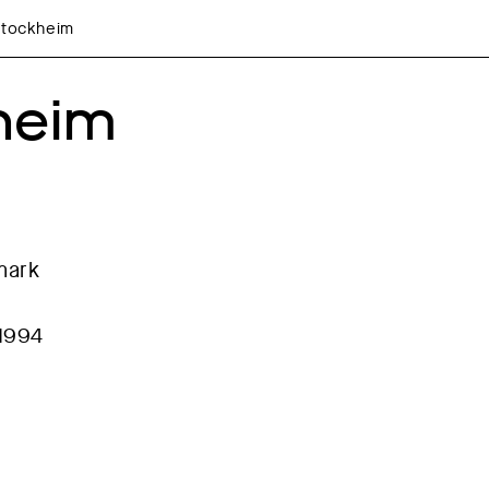
Stockheim
heim
mark
 1994