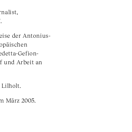
nalist,
.
eise der Antonius-
ropäischen
edetta-Gefion-
f und Arbeit an
Lilholt.
im März 2005.