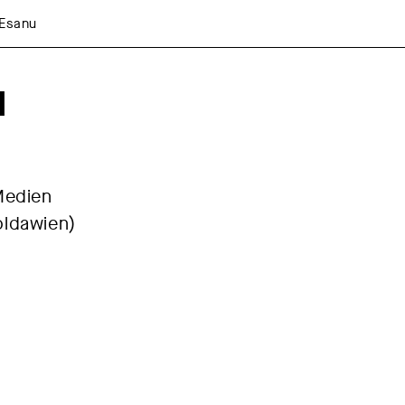
 Esanu
u
Medien
oldawien)