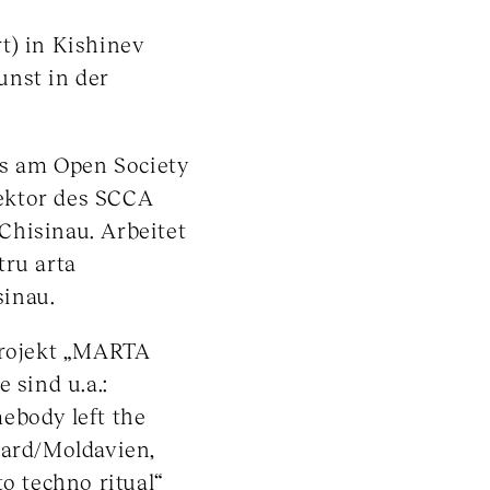
t) in Kishinev
unst in der
s am Open Society
irektor des SCCA
Chisinau. Arbeitet
tru arta
sinau.
nprojekt „MARTA
 sind u.a.:
ebody left the
tard/Moldavien,
to techno ritual“