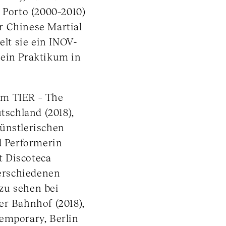
 Porto (2000–2010)
r Chinese Martial
elt sie ein INOV-
 ein Praktikum in
m TIER – The
tschland (2018),
künstlerischen
d Performerin
it Discoteca
erschiedenen
, zu sehen bei
er Bahnhof (2018),
emporary, Berlin