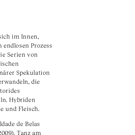
sich im Innen,
m endlosen Prozess
ie Serien von
wischen
närer Spekulation
erwandeln, die
itorides
ln. Hybriden
 und Fleisch.
ldade de Belas
2009), Tanz am