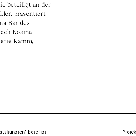
e beteiligt an der
ler, präsentiert
ma Bar des
ciech Kosma
lerie Kamm,
staltung(en) beteiligt
Proje