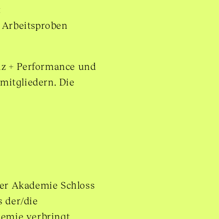
t
t Arbeitsproben
nz + Performance und
mitgliedern. Die
er Akademie Schloss
s der/die
demie verbringt.