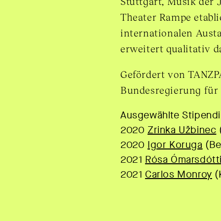
Stuttgart, Musik der
Theater Rampe etablie
internationalen Aust
erweitert qualitativ 
Gefördert von TANZPA
Bundesregierung für 
Ausgewählte Stipendi
2020
Zrinka Užbinec
2020
Igor Koruga
(Be
2021
Rósa Ómarsdótti
2021
Carlos Monroy
(