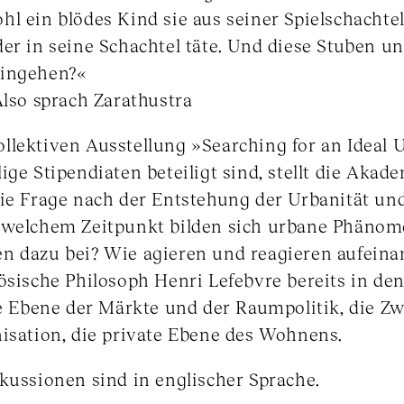
l ein blödes Kind sie aus seiner Spielschachte
der in seine Schachtel täte. Und diese Stuben
eingehen?«
Also sprach Zarathustra
lektiven Ausstellung »Searching for an Ideal Ur
ige Stipendiaten beteiligt sind, stellt die Akad
die Frage nach der Entstehung der Urbanität un
 welchem Zeitpunkt bilden sich urbane Phänom
n dazu bei? Wie agieren und reagieren aufeina
ösische Philosoph Henri Lefebvre bereits in de
ale Ebene der Märkte und der Raumpolitik, die Z
nisation, die private Ebene des Wohnens.
kussionen sind in englischer Sprache.