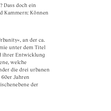
l? Dass doch ein
 und Kammern: Können
banity«, an der ca.
emie unter dem Titel
d ihrer Entwicklung
ene, welche
nder die drei urbanen
n 60er Jahren
wischenebene der