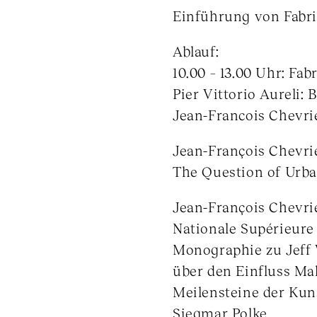
Einführung von Fabriz
Ablauf:
10.00 – 13.00 Uhr: Fab
Pier Vittorio Aureli: 
Jean-Francois Chevrie
Jean-François Chevri
The Question of Urban
Jean-François Chevrie
Nationale Supérieure 
Monographie zu Jeff W
über den Einfluss Mal
Meilensteine der Kuns
Siegmar Polke.