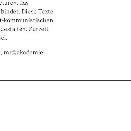
ture«, das
rbindet. Diese Texte
st-kommunistischen
estalten. Zurzeit
el.
74, mr@akademie-