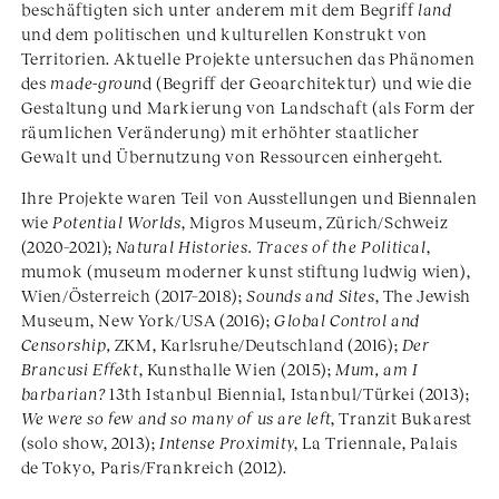
beschäftigten sich unter anderem mit dem Begriff
land
und dem politischen und kulturellen Konstrukt von
Territorien. Aktuelle Projekte untersuchen das Phänomen
des
made-groun
d (Begriff der Geoarchitektur) und wie die
Gestaltung und Markierung von Landschaft (als Form der
räumlichen Veränderung) mit erhöhter staatlicher
Gewalt und Übernutzung von Ressourcen einhergeht.
Ihre Projekte waren Teil von Ausstellungen und Biennalen
wie
Potential Worlds
, Migros Museum, Zürich/Schweiz
(2020–2021);
Natural Histories. Traces of the Political
,
mumok (museum moderner kunst stiftung ludwig wien),
Wien/Österreich (2017–2018);
Sounds and Sites
, The Jewish
Museum, New York/USA (2016);
Global Control and
Censorship,
ZKM, Karlsruhe/Deutschland (2016);
Der
Brancusi Effekt
, Kunsthalle Wien (2015);
Mum, am I
barbarian?
13th Istanbul Biennial, Istanbul/Türkei (2013);
We were so few and so many of us are left
, Tranzit Bukarest
(solo show, 2013);
Intense Proximity
, La Triennale, Palais
de Tokyo, Paris/Frankreich (2012).