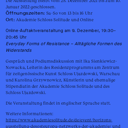
Die Ausstellung bleibt vom 25. Dezember 2021 bis zum 10.
Januar 2022 geschlossen.
Öffnungszeiten:
Sa–So von 13 bis 16 Uhr
Ort:
Akademie Schloss Solitude und Online
Online-Auftaktveranstaltung am 9. Dezember, 19:30–
20:45 Uhr
Everyday Forms of Resistance – Alltägliche Formen des
Widerstands
Gespräch und Podiumsdiskussion mit Ika Sienkiewicz-
Nowacka, Leiterin des Residenzprogramms am Zentrum
für zeitgenössische Kunst Schloss Ujazdowski, Warschau
und Karolina Grzywnowicz, Künstlerin und ehemalige
Stipendiatin der Akademie Schloss Solitude und des
Schloss Ujazdowski.
Die Veranstaltung findet in englischer Sprache statt.
Weitere Informationen:
https://www.akademiesolitude.de/de/event/horizons-
ausstellung-desosteuropa-
netzwerks-der-akademie/ und