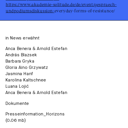
https://www.akademie-solitude.de/de/event/gespraech-
undpodiumsdiskussion-
everyday-forms-of-resistance/
in News erwähnt
Anca Benera & Arnold Estefan
András Blazsek
Barbara Gryka
Gloria Aino Grzywatz
Jasmina Hanf
Karolina Kaltschnee
Luana Lojić
Anca Benera & Arnold Estefan
Dokumente
Presseinformation_Horizons
(0.06 mb)