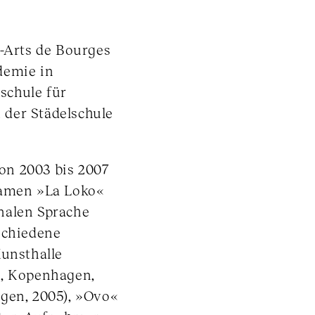
x-Arts de Bourges
demie in
schule für
 der Städelschule
Von 2003 bis 2007
Namen »La Loko«
nalen Sprache
schiedene
Kunsthalle
o, Kopenhagen,
agen, 2005), »Ovo«