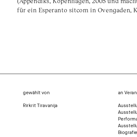
(Appendiks, Kopenhagen, 2005 und mac
für ein Esperanto sitcom in Ovengaden,
gewählt von
an Veran
Rirkrit Tiravanija
Ausstell
Ausstell
Perform
Ausstel
Biografi