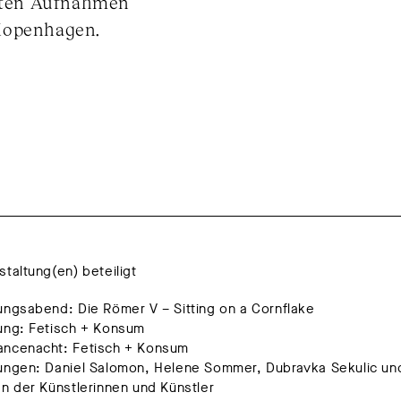
hten Aufnahmen
 Kopenhagen.
staltung(en) beteiligt
ungsabend: Die Römer V – Sitting on a Cornflake
ung: Fetisch + Konsum
ancenacht: Fetisch + Konsum
lungen: Daniel Salomon, Helene Sommer, Dubravka Sekulic u
en der Künstlerinnen und Künstler