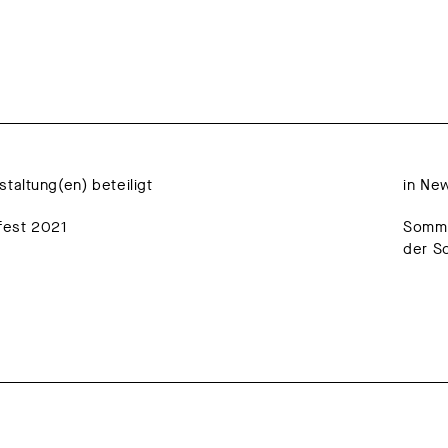
staltung(en) beteiligt
in Ne
est 2021
Somme
der So