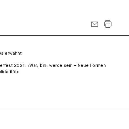
ws erwähnt
rfest 2021: »War, bin, werde sein – Neue Formen
lidarität«