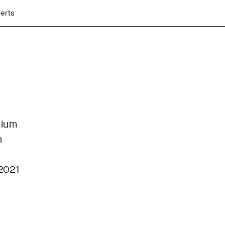
aerts
dium
n
2021