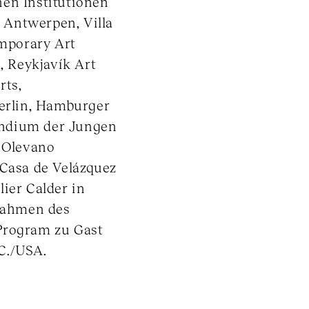
nen Institutionen
, Antwerpen, Villa
mporary Art
 Reykjavík Art
rts,
Berlin, Hamburger
pendium der Jungen
, Olevano
 Casa de Velázquez
ier Calder in
 Rahmen des
Program zu Gast
C./USA.