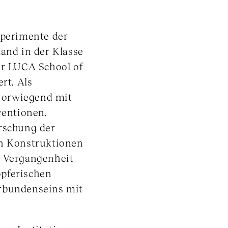
xperimente der
land in der Klasse
er LUCA School of
rt. Als
 vorwiegend mit
ventionen.
orschung der
n Konstruktionen
n Vergangenheit
öpferischen
erbundenseins mit