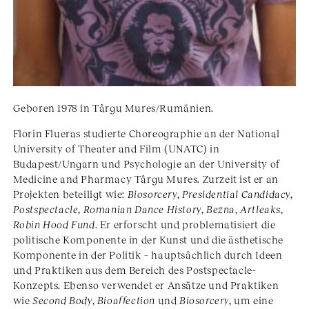
Geboren 1978 in Târgu Mures/Rumänien.
Florin Flueras studierte Choreographie an der National
University of Theater and Film (UNATC) in
Budapest/Ungarn und Psychologie an der University of
Medicine and Pharmacy Târgu Mures. Zurzeit ist er an
Projekten beteiligt wie:
Biosorcery
,
Presidential Candidacy
,
Postspectacle
,
Romanian Dance History
,
Bezna
,
Artleaks
,
Robin Hood Fund
. Er erforscht und problematisiert die
politische Komponente in der Kunst und die ästhetische
Komponente in der Politik – hauptsächlich durch Ideen
und Praktiken aus dem Bereich des Postspectacle-
Konzepts. Ebenso verwendet er Ansätze und Praktiken
wie
Second Body
,
Bioaffection
und
Biosorcery
, um eine