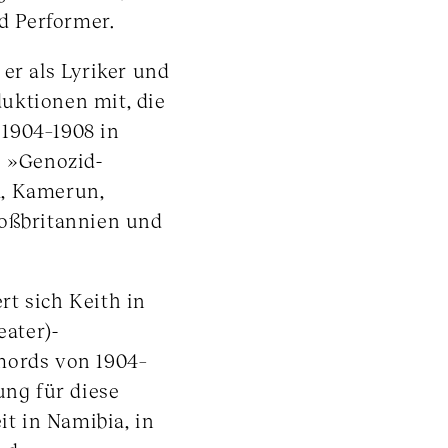
nd Performer.
er als Lyriker und
uktionen mit, die
1904–1908 in
s »Genozid-
a, Kamerun,
roßbritannien und
t sich Keith in
eater)-
mords von 1904–
ng für diese
it in Namibia, in