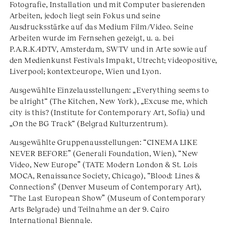
Fotografie, Installation und mit Computer basierenden
Arbeiten, jedoch liegt sein Fokus und seine
Ausdrucksstärke auf das Medium Film/Video. Seine
Arbeiten wurde im Fernsehen gezeigt, u. a. bei
P.A.R.K.4DTV, Amsterdam, SWTV und in Arte sowie auf
den Medienkunst Festivals Impakt, Utrecht; videopositive,
Liverpool; kontext:europe, Wien und Lyon.
Ausgewählte Einzelausstellungen: „Everything seems to
be alright“ (The Kitchen, New York), „Excuse me, which
city is this? (Institute for Contemporary Art, Sofia) und
„On the BG Track“ (Belgrad Kulturzentrum).
Ausgewählte Gruppenausstellungen: “CINEMA LIKE
NEVER BEFORE” (Generali Foundation, Wien), “New
Video, New Europe” (TATE Modern London & St. Lois
MOCA, Renaissance Society, Chicago), “Blood: Lines &
Connections” (Denver Museum of Contemporary Art),
“The Last European Show” (Museum of Contemporary
Arts Belgrade) und Teilnahme an der 9. Cairo
International Biennale.