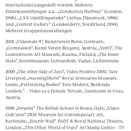
international ausgestellt worden. Mehrere
Einzelausstellungen u.a.: „Conductors Hallway“ (London,
1998), „LXX Udstillingsstedet“ (Arhus, Dänemark, 1996)
und „Context Gallery“ (Londonderry, Nordirland, 1994).
Mehrere Gruppenausstellungen.
2001 „Videonale 9“, Kunstverein Bonn, Germany;
„Gymnasion“, Kunst Verein Bregenz, Austria; „Voltti“, The
Loennstroem Art Museum, Rauma, Finland; „The Inner
State“, Kunstmuseum Lichtenstein, Vaduz, Lichtenstein.
2000 „The other Side of Zero“, Video Positive 2000, Tate
Liverpool; „warningShots!“ Royal Armouries Museum,
Leeds; „Performing Bodies“ Tate Modern, Bankside,
London; “ – Video as a Female Terrain, Joanneum in Graz,
Austria.
1999 „Sweetie“ The British School in Rome, Italy; „Video
Cult/ures“ ZKM Museum for Contemporary Art,
Karlsruhe; „Fourth Wall“ PADT & Royal National Theatre,
London; „This Other World of Ours“ Art Media Centre – TV