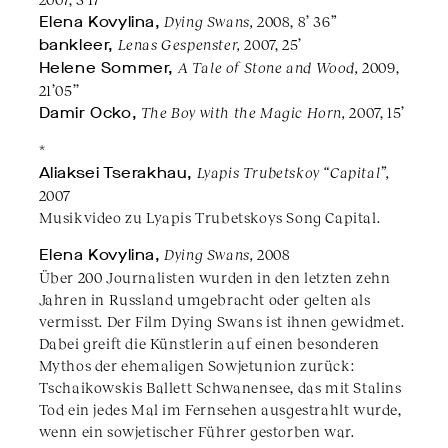
Elena Kovylina,
Dying Swans,
2008, 8’ 36”
bankleer,
Lenas Gespenster,
2007, 25’
Helene Sommer,
A Tale of Stone and Wood,
2009,
21’05’’
Damir Ocko,
The Boy with the Magic Horn,
2007, 15’
*
Aliaksei Tserakhau,
Lyapis Trubetskoy “Capital”,
2007
Musikvideo zu Lyapis Trubetskoys Song Capital.
Elena Kovylina,
Dying Swans,
2008
Über 200 Journalisten wurden in den letzten zehn
Jahren in Russland umgebracht oder gelten als
vermisst. Der Film Dying Swans ist ihnen gewidmet.
Dabei greift die Künstlerin auf einen besonderen
Mythos der ehemaligen Sowjetunion zurück:
Tschaikowskis Ballett Schwanensee, das mit Stalins
Tod ein jedes Mal im Fernsehen ausgestrahlt wurde,
wenn ein sowjetischer Führer gestorben war.