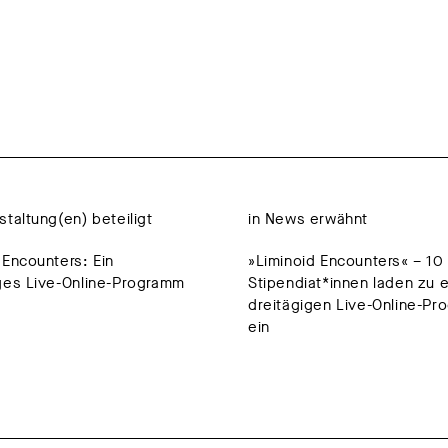
staltung(en) beteiligt
in News erwähnt
 Encounters: Ein
»Liminoid Encounters« – 10
ges Live-Online-Programm
Stipendiat*innen laden zu 
dreitägigen Live-Online-P
ein