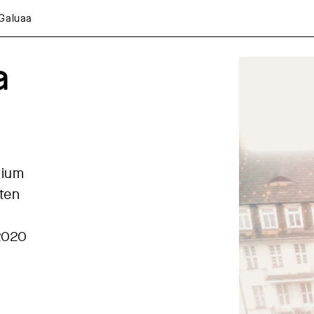
Galuaa
a
dium
ten
2020