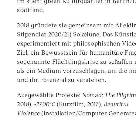
im silent green Kulturquartier in Berlin
stattfand.
2018 gründete sie gemeinsam mit Alieldi
Stipendiat 2020/21) Solælune. Das Künst
experimentiert mit philosophischen Vide
Ziel, ein Bewusstsein für humanitäre Fra
sogenannte Flüchtlingskrise zu schaffen
als ein Medium vorzuschlagen, um die me
und ihr Potenzial zu verstehen.
Ausgewählte Projekte:
Nomad: The Pilgri
2018),
-2700°C
(Kurzfilm, 2017),
Beautiful
Violence
(Installation/Computer Generated