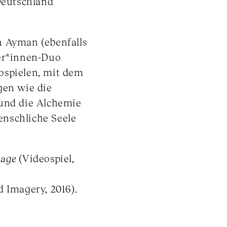
/Deutschland
n Ayman (ebenfalls
ler*innen-Duo
ospielen, mit dem
gen wie die
 und die Alchemie
nschliche Seele
mage
(Videospiel,
 Imagery, 2016).