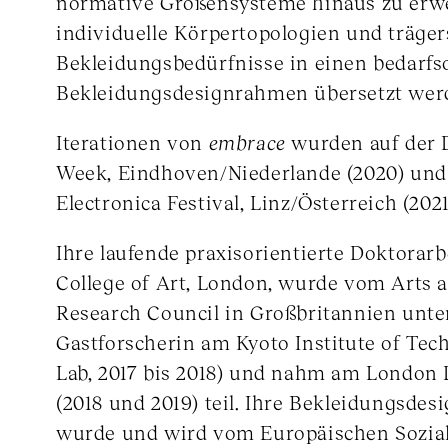
normative Größensysteme hinaus zu erw
individuelle Körpertopologien und träger
Bekleidungsbedürfnisse in einen bedarfs
Bekleidungsdesignrahmen übersetzt wer
Iterationen von
embrace
wurden auf der 
Week, Eindhoven/Niederlande (2020) un
Electronica Festival, Linz/Österreich (2021
Ihre laufende praxisorientierte Doktorar
College of Art, London, wurde vom Arts
Research Council in Großbritannien unter
Gastforscherin am Kyoto Institute of Te
Lab, 2017 bis 2018) und nahm am London 
(2018 und 2019) teil. Ihre Bekleidungsde
wurde und wird vom Europäischen Sozia