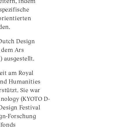
eitern, indem
spezifische
orientierten
den.
Dutch Design
d dem Ars
) ausgestellt.
beit am Royal
 and Humanities
stützt. Sie war
chnology (KYOTO D-
Design Festival
sign-Forschung
lfonds