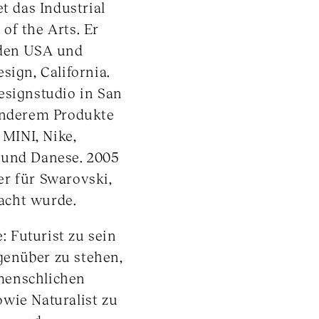
t das Industrial
of the Arts. Er
 den USA und
sign, California.
esignstudio in San
 anderem Produkte
MINI, Nike,
 und Danese. 2005
er für Swarovski,
acht wurde.
: Futurist zu sein
genüber zu stehen,
menschlichen
wie Naturalist zu