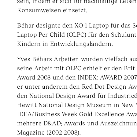
sein, indem er sich für nachhaltige Lebe
Konsumweisen einsetzt.
Béhar designte den XO-1 Laptop für das S
Laptop Per Child (OLPC) für den Schulunt
Kindern in Entwicklungsländern.
Yves Béhars Arbeiten wurden vielfach au
seine Arbeit mit OLPC erhielt er den Bri
Award 2008 und den INDEX: AWARD 2007.
er unter anderem den Red Dot Design Awa
den National Design Award für Industrie
Hewitt National Design Museum in New Y
IDEA/Business Week Gold Excellence Awa
mehrere D&AD; Awards und Auszeichnun
Magazine (2002-2008).