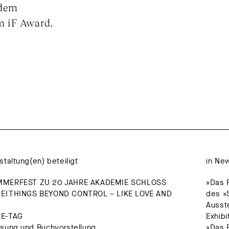
 dem
m iF Award.
staltung(en) beteiligt
in Ne
MMERFEST ZU 20 JAHRE AKADEMIE SCHLOSS
»Das 
E!THINGS BEYOND CONTROL – LIKE LOVE AND
des »
Ausst
DE-TAG
Exhib
esung und Buchvorstellung
»Das F