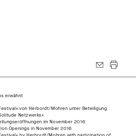
ws erwähnt
Festival« von Herbordt/Mohren unter Beteiligung
Solitude Netzwerks«
ellungseröffnungen im November 2016
ition Openings in November 2016
estival« by Herbordt/Mohren with participation of