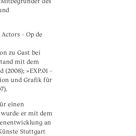
m Mitbegründer des
 und
 Actors – Op de
on zu Gast bei
stand mit dem
d (2008); »EXP.01 –
ion und Grafik für
7).
ür einen
7 wurde er mit dem
ienentwicklung an
Künste Stuttgart